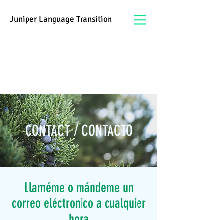
Juniper Language Transition
Juniperlanguage@gmail.com
/ 505-750-4482
Juniper Language Transition
LLC.
CONTACT / CONTACTO
Llaméme o mándeme un
correo eléctronico a cualquier
hora